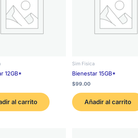
a
Sim Fisica
ar 12GB*
Bienestar 15GB*
$
99.00
dir al carrito
Añadir al carrito