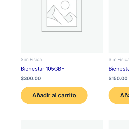
Sim Fisica
Sim Fisic
Bienestar 105GB*
Bienest
$
300.00
$
150.00
Añadir al carrito
Aña