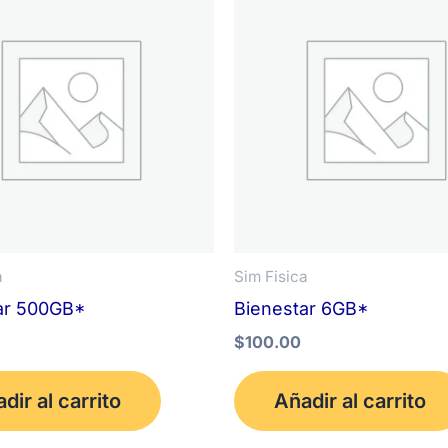
a
Sim Fisica
ar 500GB*
Bienestar 6GB*
$
100.00
dir al carrito
Añadir al carrito