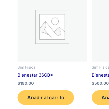
Sim Fisica
Sim Fisic
Bienestar 36GB*
Bienest
$
190.00
$
500.00
Añadir al carrito
Aña