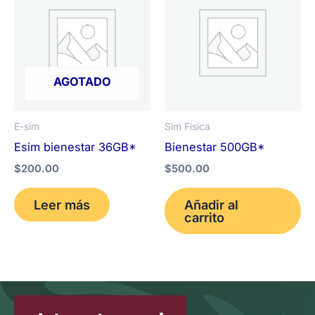
AGOTADO
E-sim
Sim Fisica
Esim bienestar 36GB*
Bienestar 500GB*
$
200.00
$
500.00
Leer más
Añadir al
carrito